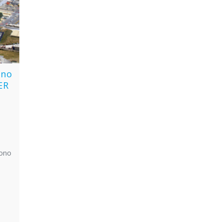
ono
ER
bono