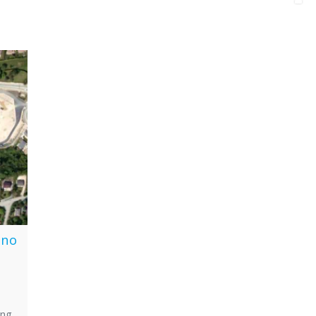
ono
ing