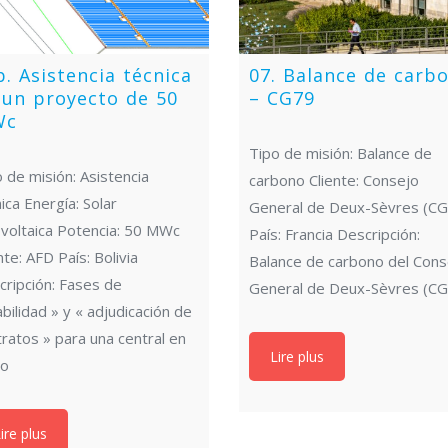
b. Asistencia técnica
07. Balance de carb
 un proyecto de 50
– CG79
Wc
Tipo de misión: Balance de
 de misión: Asistencia
carbono Cliente: Consejo
ica Energía: Solar
General de Deux-Sèvres (C
ovoltaica Potencia: 50 MWc
País: Francia Descripción:
nte: AFD País: Bolivia
Balance de carbono del Cons
cripción: Fases de
General de Deux-Sèvres (C
abilidad » y « adjudicación de
ratos » para una central en
Lire plus
lo
ire plus