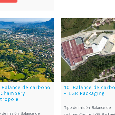
. Balance de carbono
10. Balance de carb
 Chambéry
– LGR Packaging
tropole
Tipo de misión: Balance de
 de misión: Balance de
carbono Cliente: LGR Packag