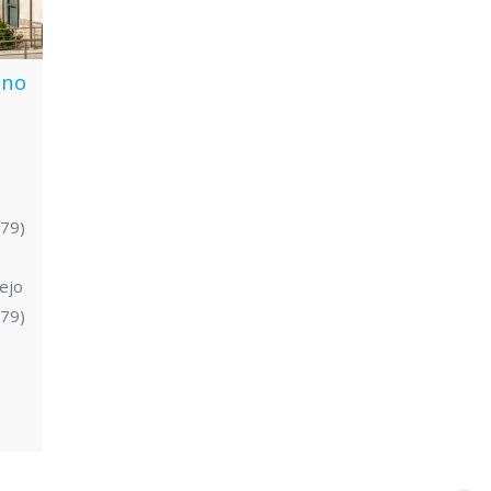
ono
G79)
ejo
G79)