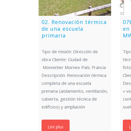
02. Renovación térmica
07
de una escuela
en
primaria
M
Tipo de misión: Dirección de
Tipo
obra Cliente: Ciudad de
técn
Monnetier Mornex País: Francia
fot
Descripción: Renovación térmica
Clie
completa de una escuela
Des
primaria (aislamiento, ventilación,
« vi
cubierta, gestión técnica de
cont
edificios) y ampliación
sue
Lire plus
L