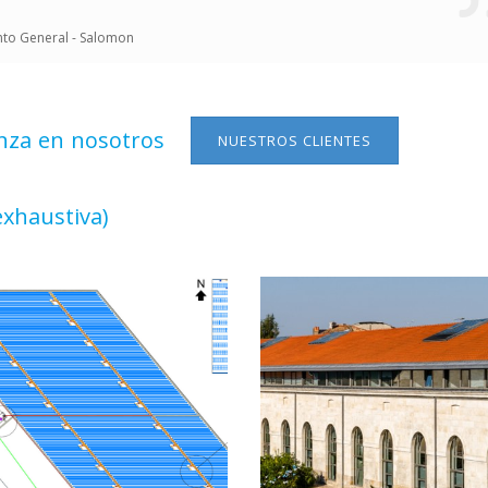
to General - Salomon
nza en nosotros
NUESTROS CLIENTES
exhaustiva)