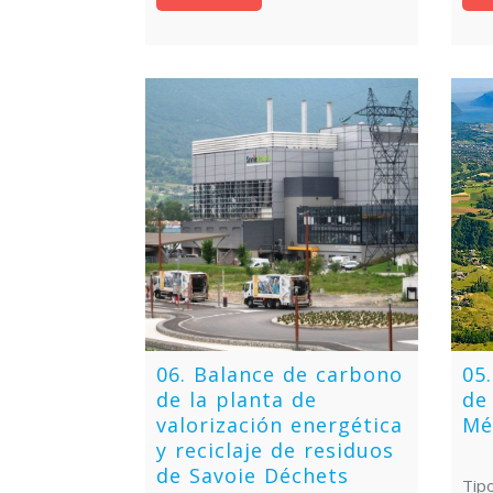
06. Balance de carbono
05
de la planta de
de
valorización energética
Mé
y reciclaje de residuos
de Savoie Déchets
Tipo