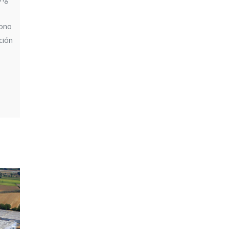
bono
ción