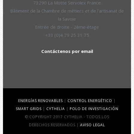
73290 La Motte Servolex France
Bâtiment de la Chambre de métiers et de l'artisanat de
la Savoie
Entrée de droite - 2ème étage
+33 (0)4 79 25 31 75
Contáctenos por email
ENERGÍAS RENOVABLES
|
CONTROL ENERGÉTICO
|
SMART GRIDS
|
CYTHELIA
|
POLO DE INVESTIGACIÓN
© COPYRIGHT 2017 CYTHELIA - TODOS LOS
DERECHOS RESERVADOS |
AVISO LEGAL