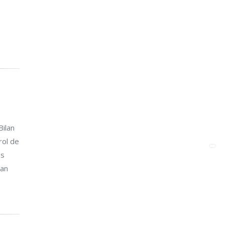
Bilan
rol de
os
lan