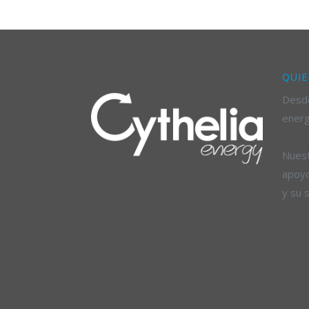
QUIE
Desde
energ
Nuest
apoyo
y su 