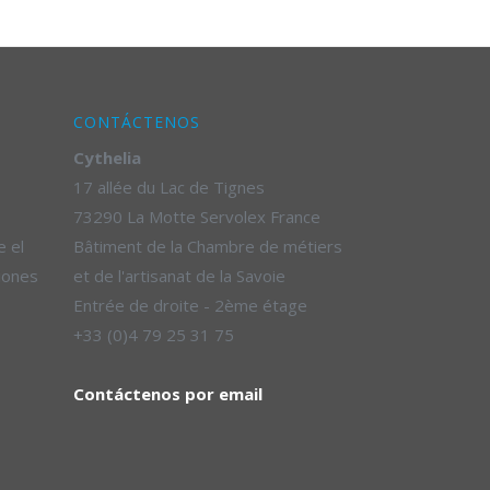
CONTÁCTENOS
Cythelia
17 allée du Lac de Tignes
73290 La Motte Servolex France
e el
Bâtiment de la Chambre de métiers
iones
et de l'artisanat de la Savoie
Entrée de droite - 2ème étage
+33 (0)4 79 25 31 75
Contáctenos por email