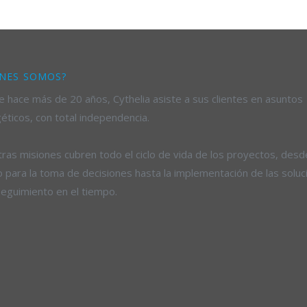
NES SOMOS?
 hace más de 20 años, Cythelia asiste a sus clientes en asuntos
éticos, con total independencia.
ras misiones cubren todo el ciclo de vida de los proyectos, desd
 para la toma de decisiones hasta la implementación de las soluc
seguimiento en el tiempo.