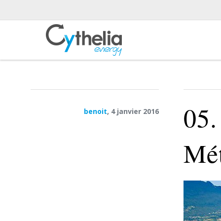
05.
benoit
, 4 janvier 2016
Mét