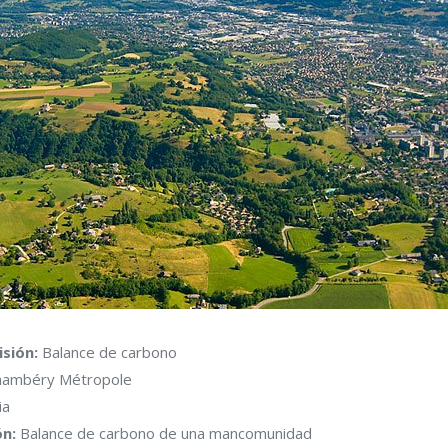
sión:
Balance de carbono
ambéry Métropole
ia
ón:
Balance de carbono de una mancomunidad