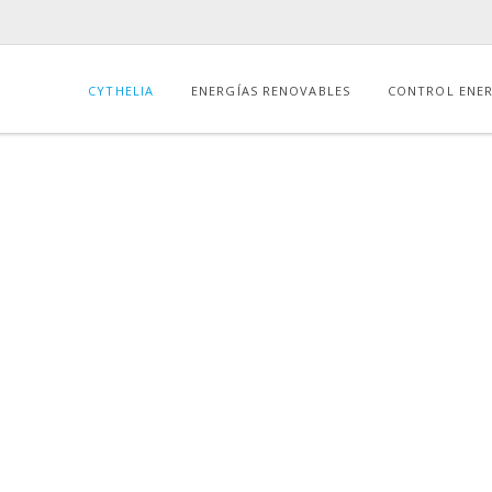
CYTHELIA
ENERGÍAS RENOVABLES
CONTROL ENE
st filled under :
Control energético – Dirección de o