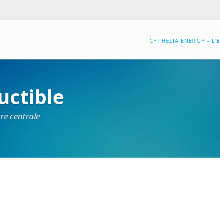
CYTHELIA ENERGY - L'
NOS
FAISABILITÉ
uctible
RÉFÉRENCES
MAÎTRISE
re centrale
NOS
D'ŒUVRE,
CLIENTS
BUREAU
D'ÉTUDES
NOS
CERTIFICATIONS
AUDIT
PHOTOVOLTAÏQUE
NOS
PARTENAIRES
EXPERTISE