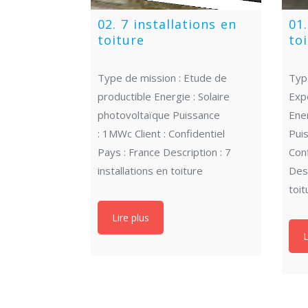
02. 7 installations en
01.
toiture
to
Type de mission : Etude de
Typ
productible Energie : Solaire
Exp
photovoltaïque Puissance
Ener
: 1MWc Client : Confidentiel
Puis
Pays : France Description : 7
Conf
installations en toiture
Desc
toit
Lire plus
L