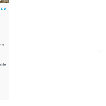
 de
410
ible