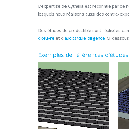
L’expertise de Cythelia est reconnue par de 
lesquels nous réalisons aussi des contre-expert
Des études de productible sont réalisées dans
d’œuvre
et d’
audits/due-diligence
. Ci-dessous
Exemples de références d'études