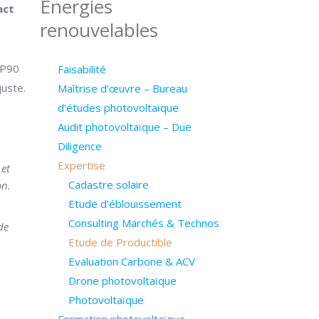
Energies
act
renouvelables
 P90
Faisabilité
juste.
Maîtrise d’œuvre – Bureau
d’études photovoltaïque
Audit photovoltaïque – Due
Diligence
Expertise
 et
Cadastre solaire
on.
Etude d’éblouissement
Consulting Marchés & Technos
de
Etude de Productible
Evaluation Carbone & ACV
Drone photovoltaïque
Photovoltaïque