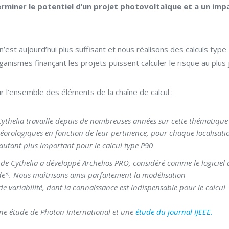
miner le potentiel d’un projet photovoltaïque et a un imp
Cadastre
NOS
solaire
DOCUMENTS
Etude
’est aujourd’hui plus suffisant et nous réalisons des calculs type
d’éblouissement
NOS
nismes finançant les projets puissent calculer le risque au plus 
Consulting
VALEURS
Marchés
 l’ensemble des éléments de la chaîne de calcul :
&
L’ÉQUIPE
Technos
Cythelia travaille depuis de nombreuses années sur cette thématique
Etude
éorologiques en fonction de leur pertinence, pour chaque localisati
CONTACTEZ-
de
autant plus important pour le calcul type P90
Productible
NOUS
 de Cythelia a développé Archelios PRO, considéré comme le logiciel 
Photovoltaïque
de*. Nous maîtrisons ainsi parfaitement la modélisation
de variabilité, dont la connaissance est indispensable pour le calcul
 une étude de Photon International et une
étude du journal IJEEE.