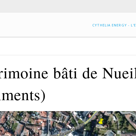
CYTHELIA ENERGY - L'
NOS
FAISABILITÉ
RÉFÉRENCES
rimoine bâti de Nuei
MAÎTRISE
NOS
D'ŒUVRE,
CLIENTS
BUREAU
iments)
D'ÉTUDES
NOS
CERTIFICATIONS
AUDIT
PHOTOVOLTAÏQUE
NOS
PARTENAIRES
EXPERTISE