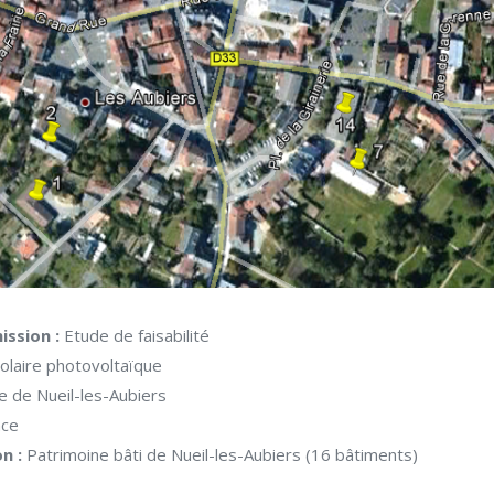
Cadastre
NOS
solaire
DOCUMENTS
Etude
d’éblouissement
NOS
Consulting
VALEURS
Marchés
&
L’ÉQUIPE
Technos
Etude
CONTACTEZ-
de
Productible
NOUS
ission :
Etude de faisabilité
Photovoltaïque
olaire photovoltaïque
le de Nueil-les-Aubiers
nce
n :
Patrimoine bâti de Nueil-les-Aubiers (16 bâtiments)