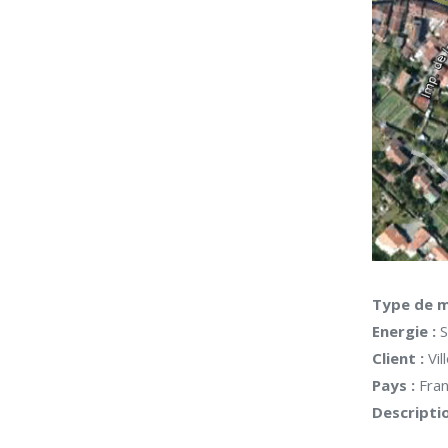
Type de m
Energie :
S
Client :
Vil
Pays :
Fra
Descriptio